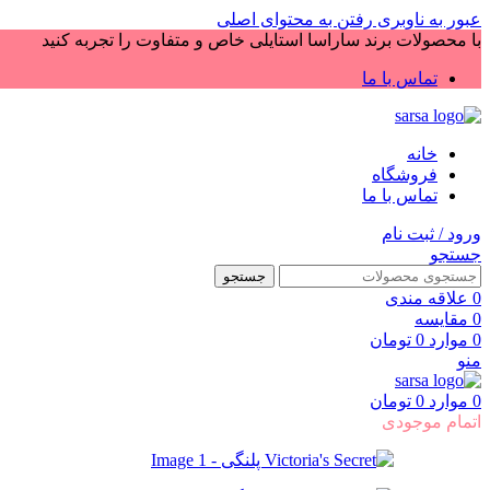
عبور به ناوبری
رفتن به محتوای اصلی
با محصولات برند ساراسا استایلی خاص و متفاوت را تجربه کنید
تماس با ما
خانه
فروشگاه
تماس با ما
ورود / ثبت نام
جستجو
جستجو
0
علاقه مندی
0
مقایسه
0
موارد
0
تومان
منو
0
موارد
0
تومان
اتمام موجودی