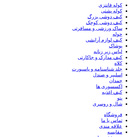
کوله فانتزی
کوله پشتی
کیف دوشی بزرگ
کیف دوشى کوچک
ساک ورزشی و مسافرتی
حوله
کیف لوازم آرایشی
پوشاک
لباس زیر زنانه
کیف مدارک و جاکارتی
کلاه
جلد شناسنامه و پاسپورت
اسلیپر و صندل
چمدان
اکسسوری ها
کیف اغذیه
پتو
شال و روسری
فروشگاه
تماس با ما
علاقه مندی
مقایسه