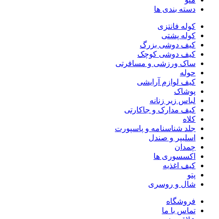
دسته بندی ها
کوله فانتزی
کوله پشتی
کیف دوشی بزرگ
کیف دوشى کوچک
ساک ورزشی و مسافرتی
حوله
کیف لوازم آرایشی
پوشاک
لباس زیر زنانه
کیف مدارک و جاکارتی
کلاه
جلد شناسنامه و پاسپورت
اسلیپر و صندل
چمدان
اکسسوری ها
کیف اغذیه
پتو
شال و روسری
فروشگاه
تماس با ما