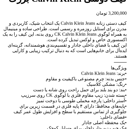
3,200,000
تومان
کیف دستی زنانه Calvin Klein Jeans یک انتخاب شیک، کاربردی و
مدرن برای استایل روزمره و رسمی است. طراحی ساده و مینیمال
به همراه لوگوی CK Calvin Klein Jeans روی بدنه، این کیف را به یک
اکسسوری خاص و لوکس تبدیل کرده است.
این کیف با فضای داخلی جادار و تقسیم‌بندی هوشمندانه، گزینه‌ای
ایده‌آل برای خانم‌هایی است که به دنبال ترکیب زیبایی و کارایی
هستند.
⸻
ویژگی‌ها
•برند: Calvin Klein Jeans
•جنس بدنه: چرم مصنوعی باکیفیت و مقاوم
•رنگ: مشکی کلاسیک
•بند: دو بند بلند برای حمل راحت روی شانه یا دست
•بسته شدن: زیپ مقاوم فلزی با لوگوی CK روی سرزیپ
•آستر داخلی: پارچه مخملی طوسی با دوخت تمیز
•پایه‌های محافظ: دارای ۴ پایه فلزی در قسمت زیرین برای
جلوگیری از تماس مستقیم با سطح و افزایش طول عمر کیف
•فضای داخلی:
•یک محفظه اصلی جادار
•یک جیب زیپ‌دار داخلی برای وسایل کوچک