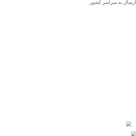
ارسال به سراسر کشور
درباره ما
برند سارارا اولین برند داخلی تولید کننده انواع اکسسوری ها
از جمله کیف های کوله پشتی، کیف کمری و ...
تماس با ما
تلفن:
02155630149
شبکه های اجتماعی
ساراسا را در شبکه های اجتماعی دنبال کنید: