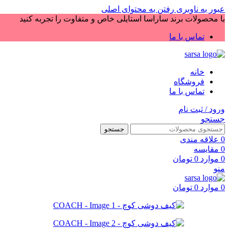
عبور به ناوبری
رفتن به محتوای اصلی
با محصولات برند ساراسا استایلی خاص و متفاوت را تجربه کنید
تماس با ما
خانه
فروشگاه
تماس با ما
ورود / ثبت نام
جستجو
جستجو
0
علاقه مندی
0
مقایسه
0
موارد
0
تومان
منو
0
موارد
0
تومان