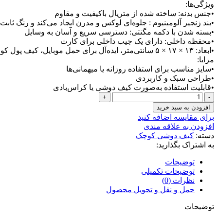
ویژگی‌ها:
•جنس بدنه: ساخته شده از متریال باکیفیت و مقاوم
•بند زنجیر آلومینیوم : جلوه‌ای لوکس و مدرن ایجاد می‌کند و رنگ ثابت
•بسته شدن با دکمه مگنتی: دسترسی سریع و آسان به وسایل
•محفظه داخلی: دارای یک جیب داخلی برای کارت
•ابعاد: ۱۳ × ۱۷ × ۵ سانتی‌متر، ایده‌آل برای حمل موبایل، کیف پول کوچک و سایر اقلام ضروری
مزایا:
•سایز مناسب برای استفاده روزانه یا میهمانی‌ها
•طراحی سبک و کاربردی
•قابلیت استفاده به‌صورت کیف دوشی یا کراس‌بادى
کیف
دوشی
افزودن به سبد خرید
کوچ
برای مقایسه اضافه کنید
-
افزودن به علاقه مندی
COACH
دسته:
کیف دوشى کوچک
عدد
به اشتراک بگذارید:
توضیحات
توضیحات تکمیلی
نظرات (0)
حمل و نقل و تحویل محصول
توضیحات