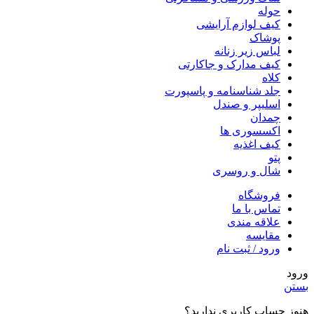
حوله
کیف لوازم آرایشی
پوشاک
لباس زیر زنانه
کیف مدارک و جاکارتی
کلاه
جلد شناسنامه و پاسپورت
اسلیپر و صندل
چمدان
اکسسوری ها
کیف اغذیه
پتو
شال و روسری
فروشگاه
تماس با ما
علاقه مندی
مقایسه
ورود / ثبت نام
ورود
بستن
هنوز حساب کاربری ندارید؟