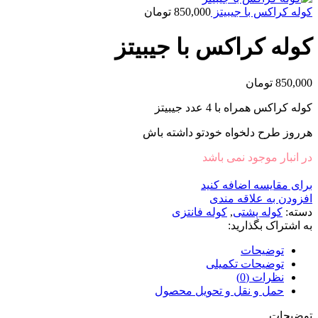
کوله کراکس با جیبیتز
850,000
تومان
کوله کراکس با جیبیتز
850,000
تومان
کوله کراکس همراه با 4 عدد جیبیتز
هرروز طرح دلخواه خودتو داشته باش
در انبار موجود نمی باشد
برای مقایسه اضافه کنید
افزودن به علاقه مندی
دسته:
کوله پشتی
,
کوله فانتزی
به اشتراک بگذارید:
توضیحات
توضیحات تکمیلی
نظرات (0)
حمل و نقل و تحویل محصول
توضیحات