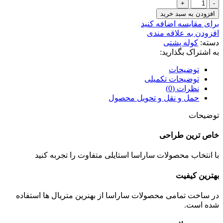
کوله
با
افزودن به سبد خرید
جامدادی
برای مقایسه اضافه کنید
Art
افزودن به علاقه مندی
Man
دسته:
کوله پشتی
عدد
به اشتراک بگذارید:
توضیحات
توضیحات تکمیلی
نظرات (0)
حمل و نقل و تحویل محصول
توضیحات
خاص ترین طراحی
با انتخاب محصولات ساراسا استایلی متفاوت را تجربه کنید
بهترین کیفیت
در ساخت تمامی محصولات ساراسا از بهنرین متریال ها استفاده
شده است.