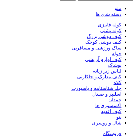
منو
دسته بندی ها
کوله فانتزی
کوله پشتی
کیف دوشی بزرگ
کیف دوشى کوچک
ساک ورزشی و مسافرتی
حوله
کیف لوازم آرایشی
پوشاک
لباس زیر زنانه
کیف مدارک و جاکارتی
کلاه
جلد شناسنامه و پاسپورت
اسلیپر و صندل
چمدان
اکسسوری ها
کیف اغذیه
پتو
شال و روسری
فروشگاه