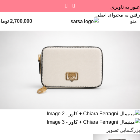
عبور به ناوبری
رفتن به محتوای اصلی
منو
2,700,000
توما
بزرگنمایی تصویر