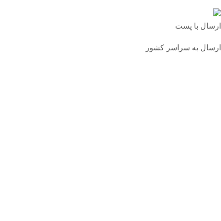
ارسال با پست
ارسال به سراسر کشور
درباره ما
برند سارارا اولین برند داخلی تولید کننده انواع اکسسوری ها
از جمله کیف های کوله پشتی، کیف کمری و ...
تماس با ما
تلفن:
02155630149
شبکه های اجتماعی
ساراسا را در شبکه های اجتماعی دنبال کنید: