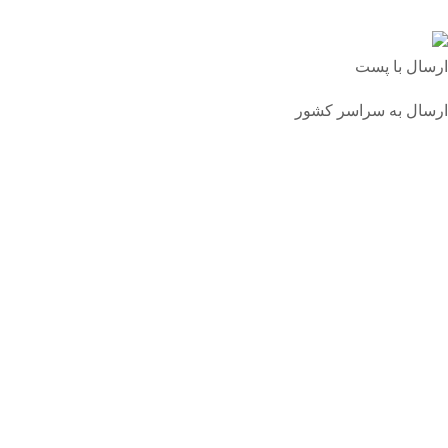
ارسال با پست
ارسال به سراسر کشور
درباره ما
برند سارارا اولین برند داخلی تولید کننده انواع اکسسوری ها
از جمله کیف های کوله پشتی، کیف کمری و ...
تماس با ما
تلفن:
02155630149
شبکه های اجتماعی
ساراسا را در شبکه های اجتماعی دنبال کنید: