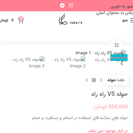
عبور به ناوبری
رفتن به محتوای اصلی
0
منو
0
تومان
بزرگنمایی تصویر
اتمام موجودی
خانه
حوله
حوله VS راه راه
850,000
تومان
حوله های ساراسا قابل استفاده در استخر و مسافرت و حمام
در انبار موجود نمی باشد