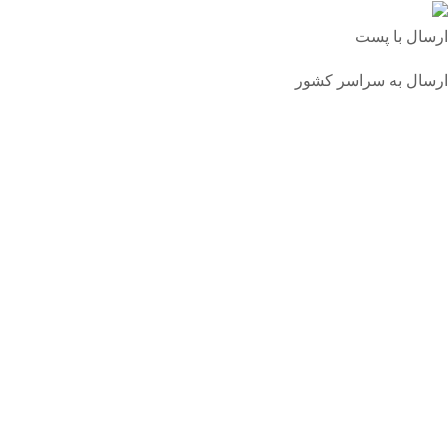
ارسال با پست
ارسال به سراسر کشور
درباره ما
برند سارارا اولین برند داخلی تولید کننده انواع اکسسوری ها
از جمله کیف های کوله پشتی، کیف کمری و ...
تماس با ما
تلفن:
02155630149
شبکه های اجتماعی
ساراسا را در شبکه های اجتماعی دنبال کنید: