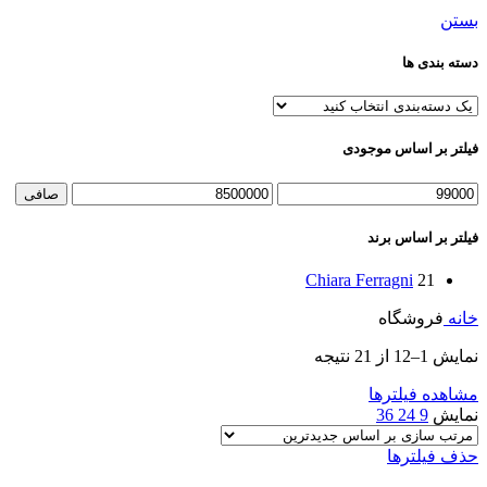
بستن
دسته بندی ها
فیلتر بر اساس موجودی
حداقل
حداكثر
صافی
قیمت
قيمت
فیلتر بر اساس برند
Chiara Ferragni
21
خانه
فروشگاه
Sorted
نمایش 1–12 از 21 نتیجه
by
latest
مشاهده فیلترها
نمایش
9
24
36
حذف فیلترها